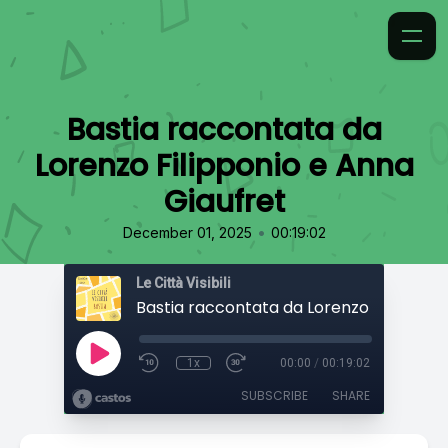
Bastia raccontata da
Lorenzo Filipponio e Anna
Giaufret
•
December 01, 2025
00:19:02
Le Città Visibili
1x
00:00
/
00:19:02
SUBSCRIBE
SHARE