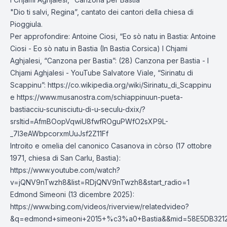
"Dio ti salvi, Regina”, cantato dei cantori della chiesa di
Pioggiula.
Per approfondire: Antoine Ciosi, “Eo sò natu in Bastia: Antoine
Ciosi - Eo sò natu in Bastia (In Bastia Corsica) I Chjami
Aghjalesi, “Canzona per Bastia”: (28) Canzona per Bastia - I
Chjami Aghjalesi - YouTube Salvatore Viale, “Sirinatu di
Scappinu”: https://co.wikipedia.org/wiki/Sirinatu_di_Scappinu
e https://www.musanostra.com/schiappinuun-pueta-
bastiacciu-scunisciutu-di-u-seculu-dxix/?
srsltid=AfmBOopVqwiU8fwfROguPWfO2sXP9L-
_7l3eAWbpcorxmUuJsf2Z11Ff
Introito e omelia del canonico Casanova in còrso (17 ottobre
1971, chiesa di San Carlu, Bastia):
https://www.youtube.com/watch?
v=jQNV9nTwzh8&list=RDjQNV9nTwzh8&start_radio=1
Edmond Simeoni (13 dicembre 2025):
https://www.bing.com/videos/riverview/relatedvideo?
&q=edmond+simeoni+2015+%c3%a0+Bastia&&mid=58E5DB32