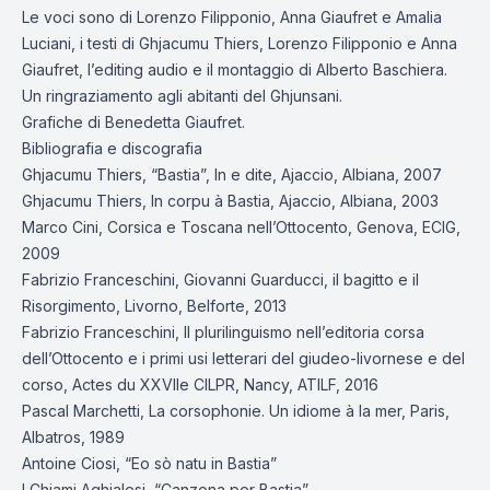
Le voci sono di Lorenzo Filipponio, Anna Giaufret e Amalia
Luciani, i testi di Ghjacumu Thiers, Lorenzo Filipponio e Anna
Giaufret, l’editing audio e il montaggio di Alberto Baschiera.
Un ringraziamento agli abitanti del Ghjunsani.
Grafiche di Benedetta Giaufret.
Bibliografia e discografia
Ghjacumu Thiers, “Bastia”, In e dite, Ajaccio, Albiana, 2007
Ghjacumu Thiers, In corpu à Bastia, Ajaccio, Albiana, 2003
Marco Cini, Corsica e Toscana nell’Ottocento, Genova, ECIG,
2009
Fabrizio Franceschini, Giovanni Guarducci, il bagitto e il
Risorgimento, Livorno, Belforte, 2013
Fabrizio Franceschini, Il plurilinguismo nell’editoria corsa
dell’Ottocento e i primi usi letterari del giudeo-livornese e del
corso, Actes du XXVIIe CILPR, Nancy, ATILF, 2016
Pascal Marchetti, La corsophonie. Un idiome à la mer, Paris,
Albatros, 1989
Antoine Ciosi, “Eo sò natu in Bastia”
I Chjami Aghjalesi, “Canzona per Bastia”